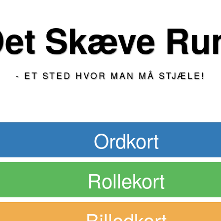
et Skæve R
- ET STED HVOR MAN MÅ STJÆLE!
Ordkort
Rollekort
Billedkort